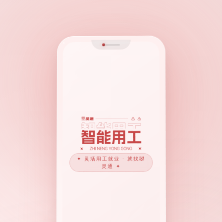
✦ 灵活用工就业 · 就找曌
灵通 ✦